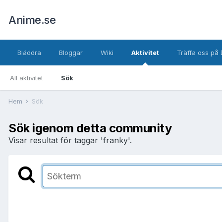
Anime.se
Bläddra
Bloggar
Wiki
Aktivitet
Träffa oss på 
All aktivitet
Sök
Hem
Sök
Sök igenom detta community
Visar resultat för taggar 'franky'.