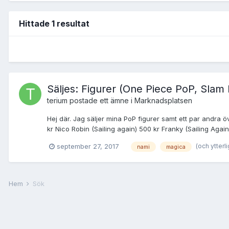
Hittade 1 resultat
Säljes: Figurer (One Piece PoP, Slam
terium
postade ett ämne i
Marknadsplatsen
Hej där. Jag säljer mina PoP figurer samt ett par andra övri
kr Nico Robin (Sailing again) 500 kr Franky (Sailing Agai
(och ytterli
september 27, 2017
nami
magica
Hem
Sök