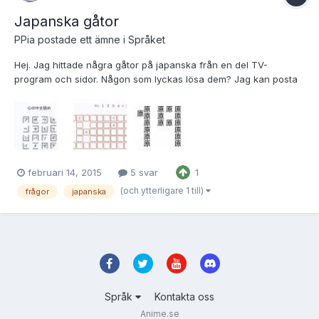
Japanska gåtor
PPia
postade ett ämne i
Språket
Hej. Jag hittade några gåtor på japanska från en del TV-
program och sidor. Någon som lyckas lösa dem? Jag kan posta
svaren om några dagar. 1 2 3 Svaret är en plats, sevärdhet eller
ett ord/en fras på japanska. .
februari 14, 2015
5 svar
1
(och ytterligare 1 till)
frågor
japanska
Språk
Kontakta oss
Anime.se