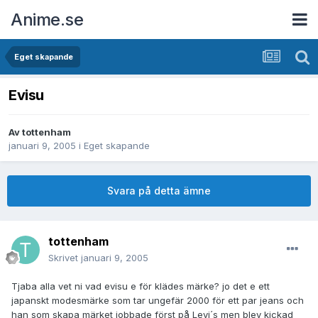
Anime.se
Eget skapande
Evisu
Av
tottenham
januari 9, 2005
i
Eget skapande
Svara på detta ämne
tottenham
Skrivet
januari 9, 2005
Tjaba alla vet ni vad evisu e för klädes märke? jo det e ett
japanskt modesmärke som tar ungefär 2000 för ett par jeans och
han som skapa märket jobbade först på Levi´s men blev kickad