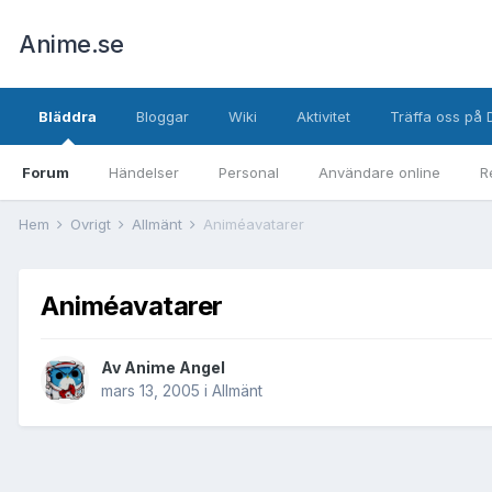
Anime.se
Bläddra
Bloggar
Wiki
Aktivitet
Träffa oss på 
Forum
Händelser
Personal
Användare online
R
Hem
Övrigt
Allmänt
Animéavatarer
Animéavatarer
Av
Anime Angel
mars 13, 2005
i
Allmänt