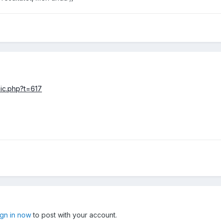
pic.php?t=617
ign in now
to post with your account.