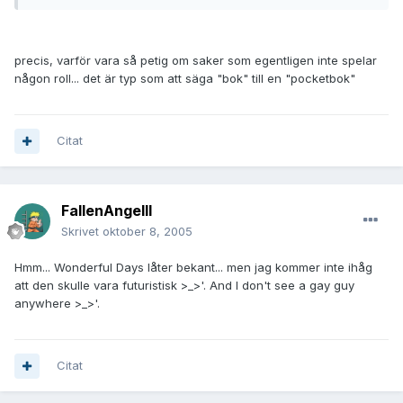
precis, varför vara så petig om saker som egentligen inte spelar
någon roll... det är typ som att säga "bok" till en "pocketbok"
Citat
FallenAngelII
Skrivet
oktober 8, 2005
Hmm... Wonderful Days låter bekant... men jag kommer inte ihåg
att den skulle vara futuristisk >_>'. And I don't see a gay guy
anywhere >_>'.
Citat