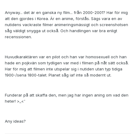
Anyway... det är en ganska ny film... från 2000-2001? Har för mig
att den gjordes i Korea. Är en anime, förstås. Sägs vara en av
nutidens vackraste filmer animeringsmässigt och screenshotsen
såg väldigt snygga ut också. Och handlingen var bra enligt
recenssionen.
Huvudkaraktären var en pilot och han var homosexuell och han
hade en pojkvän som tydligen var med i filmen på nåt sätt också.
Har för mig att filmen inte utspelar sig i nutiden utan typ tidiga
1900-/sena 1800-talet. Planet såg iaf inte så modernt ut.
Funderar på att skaffa den, men jag har ingen aning om vad den
heter! >_<'
Any ideas?