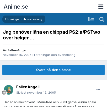
Anime.se
Föreningar och evenemang
Jag behöver låna en chippad PS2:a/PSTwo
över helgen...
Av
FallenAngelII
november 15, 2005
i
Föreningar och evenemang
Svara på detta ämne
FallenAngelII
Skrivet
november 15, 2005
Det är animekonvent i Mariefred och vi vill gärna kunna spela
Soul Calibur 3, men de har inte lyckats få tag på en moddad