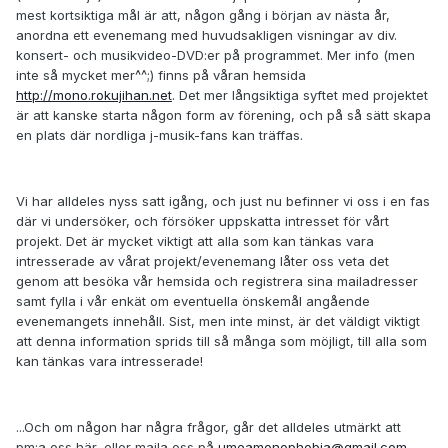
mest kortsiktiga mål är att, någon gång i början av nästa år,
anordna ett evenemang med huvudsakligen visningar av div.
konsert- och musikvideo-DVD:er på programmet. Mer info (men
inte så mycket mer^^;) finns på våran hemsida
http://mono.rokujihan.net
. Det mer långsiktiga syftet med projektet
är att kanske starta någon form av förening, och på så sätt skapa
en plats där nordliga j-musik-fans kan träffas.
Vi har alldeles nyss satt igång, och just nu befinner vi oss i en fas
där vi undersöker, och försöker uppskatta intresset för vårt
projekt. Det är mycket viktigt att alla som kan tänkas vara
intresserade av vårat projekt/evenemang låter oss veta det
genom att besöka vår hemsida och registrera sina mailadresser
samt fylla i vår enkät om eventuella önskemål angående
evenemangets innehåll. Sist, men inte minst, är det väldigt viktigt
att denna information sprids till så många som möjligt, till alla som
kan tänkas vara intresserade!
...Och om någon har några frågor, går det alldeles utmärkt att
pm:a oss här, eller maila oss på
umeamonophobia@gmail.com
.