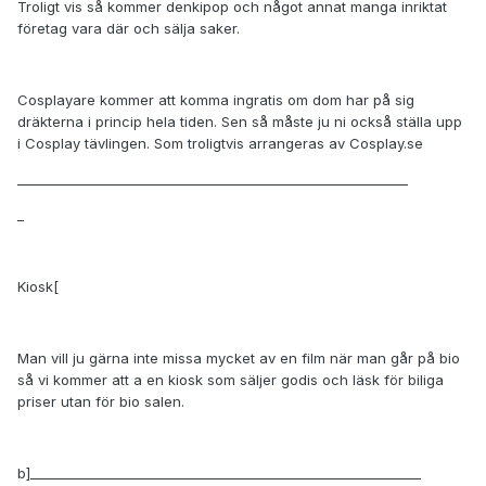
Troligt vis så kommer denkipop och något annat manga inriktat
företag vara där och sälja saker.
Cosplayare kommer att komma ingratis om dom har på sig
dräkterna i princip hela tiden. Sen så måste ju ni också ställa upp
i Cosplay tävlingen. Som troligtvis arrangeras av Cosplay.se
____________________________________________________________
_
Kiosk[
Man vill ju gärna inte missa mycket av en film när man går på bio
så vi kommer att a en kiosk som säljer godis och läsk för biliga
priser utan för bio salen.
b]____________________________________________________________