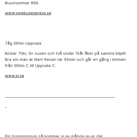
Bussnummer 899.
www.swebusexpress.se
Tåg Sthlm-Uppsala
Kostar 70kr, En vuxen och två under 15år åker på samma biljett.
Bra om man är liten! Resan tar 45min och går en gång i timmen
från Sthlm C till Uppsala C.
www.sj.se
____________________________________________________________
_
För hoppningsvis så kommer vi se många av er där..