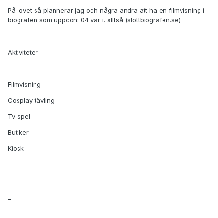
På lovet så plannerar jag och några andra att ha en filmvisning i
biografen som uppcon: 04 var i. alltså (slottbiografen.se)
Aktiviteter
Filmvisning
Cosplay tävling
Tv-spel
Butiker
Kiosk
____________________________________________________________
_