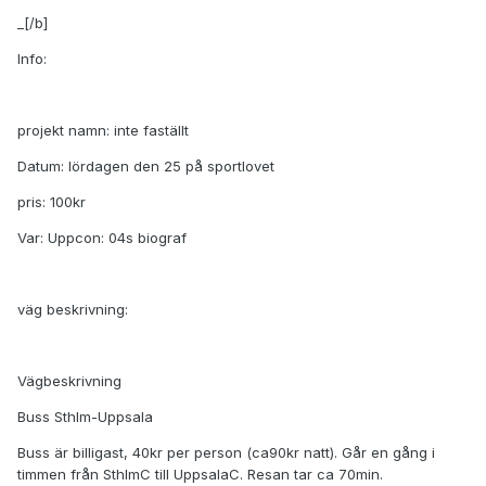
_[/b]
Info:
projekt namn: inte faställt
Datum: lördagen den 25 på sportlovet
pris: 100kr
Var: Uppcon: 04s biograf
väg beskrivning:
Vägbeskrivning
Buss Sthlm-Uppsala
Buss är billigast, 40kr per person (ca90kr natt). Går en gång i
timmen från SthlmC till UppsalaC. Resan tar ca 70min.