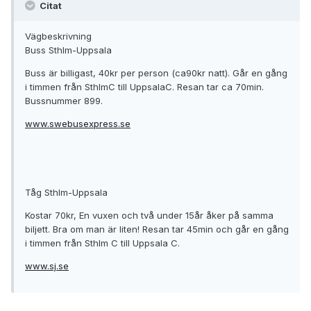
Citat
Vägbeskrivning
Buss Sthlm-Uppsala
Buss är billigast, 40kr per person (ca90kr natt). Går en gång
i timmen från SthlmC till UppsalaC. Resan tar ca 70min.
Bussnummer 899.
www.swebusexpress.se
Tåg Sthlm-Uppsala
Kostar 70kr, En vuxen och två under 15år åker på samma
biljett. Bra om man är liten! Resan tar 45min och går en gång
i timmen från Sthlm C till Uppsala C.
www.sj.se