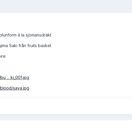
olunform á la sjömansdräkt
ma Saki från fruits basket
ire
bu ... ki_001.jpg
/blood/saya.jpg