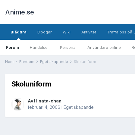
Anime.se
Bläddra
Bloggar
Wiki
Aktivitet
Träffa oss på 
Forum
Händelser
Personal
Användare online
R
Hem
Fandom
Eget skapande
Skoluniform
Skoluniform
Av
Hinata-chan
februari 4, 2006
i
Eget skapande