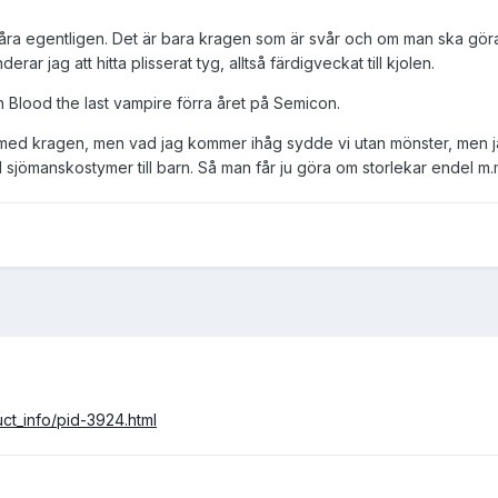
våra egentligen. Det är bara kragen som är svår och om man ska gör
 jag att hitta plisserat tyg, alltså färdigveckat till kjolen.
 Blood the last vampire förra året på Semicon.
med kragen, men vad jag kommer ihåg sydde vi utan mönster, men ja
ill sjömanskostymer till barn. Så man får ju göra om storlekar endel m.
ct_info/pid-3924.html