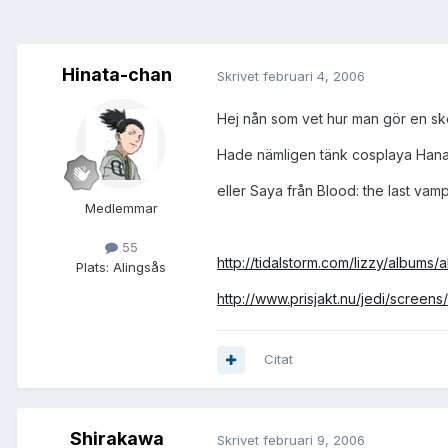
Hinata-chan
Skrivet
februari 4, 2006
Hej nån som vet hur man gör en sk
Hade nämligen tänk cosplaya Hanaji
eller Saya från Blood: the last vamp
Medlemmar
55
http://tidalstorm.com/lizzy/albums/al
Plats:
Alingsås
http://www.prisjakt.nu/jedi/screens
Citat
Shirakawa
Skrivet
februari 9, 2006