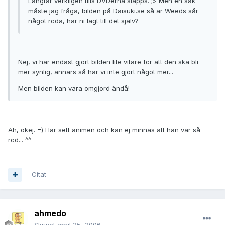
Längtar verkligen tills DVDerna släpps. ;> Men en sak
måste jag fråga, bilden på Daisuki.se så är Weeds sår
något röda, har ni lagt till det själv?
Nej, vi har endast gjort bilden lite vitare för att den ska bli
mer synlig, annars så har vi inte gjort något mer...
Men bilden kan vara omgjord ändå!
Ah, okej. =) Har sett animen och kan ej minnas att han var så
röd... ^^
Citat
ahmedo