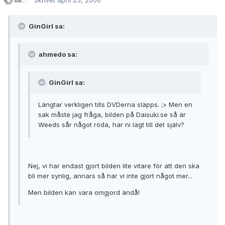
Skrivet
april 25, 2006
GinGirl sa:
ahmedo sa:
GinGirl sa:
Längtar verkligen tills DVDerna släpps. ;> Men en
sak måste jag fråga, bilden på Daisuki.se så är
Weeds sår något röda, har ni lagt till det själv?
Nej, vi har endast gjort bilden lite vitare för att den ska
bli mer synlig, annars så har vi inte gjort något mer...
Men bilden kan vara omgjord ändå!