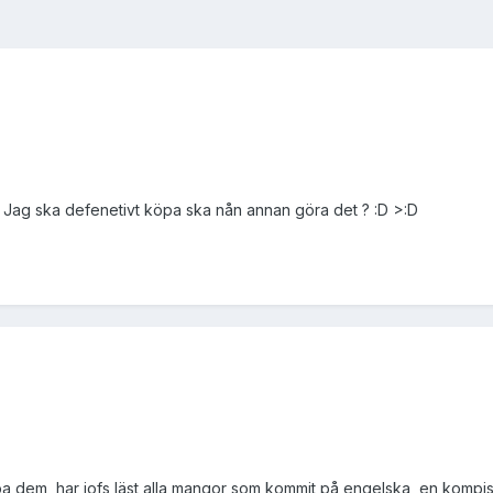
 Jag ska defenetivt köpa ska nån annan göra det ? :D >:D
pa dem, har iofs läst alla mangor som kommit på engelska, en kompis