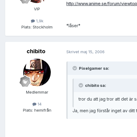
http://www.anime.se/forum/viewto
VIP
1,9k
*låser*
Plats:
Stockholm
chibito
Skrivet
maj 15, 2006
Pixelgamer sa:
chibito sa:
Medlemmar
tror du att jag tror att det är 
14
Plats:
hemifrån
Ja, men jag förstår inget av dit