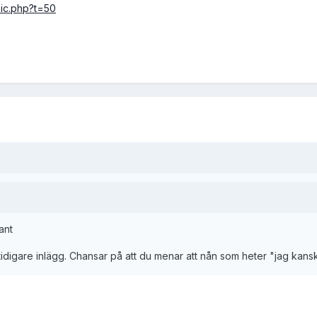
pic.php?t=50
sant
t tidigare inlägg. Chansar på att du menar att nån som heter "jag kan