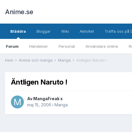
Anime.se
Bläddra
Bloggar
Wiki
Aktivitet
Träffa oss på 
Forum
Händelser
Personal
Användare online
R
Hem
Anime och manga
Manga
Äntligen Naruto !
Äntligen Naruto !
Av
MangaFreak x
maj 15, 2006
i
Manga