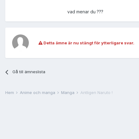
vad menar du ???
Detta ämne är nu stängt för ytterligare svar.
Gå till ämneslista
Hem
Anime och manga
Manga
Äntligen Naruto !