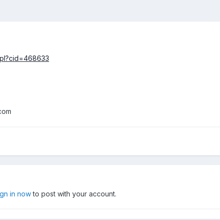
.pl?cid=468633
 com
ign in now
to post with your account.