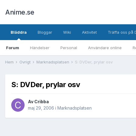
Anime.se
Bläddra
Bloggar
Wiki
Aktivitet
Träffa oss på 
Forum
Händelser
Personal
Användare online
R
Hem
Övrigt
Marknadsplatsen
S: DVDer, prylar osv
S: DVDer, prylar osv
Av
Cribba
maj 29, 2006
i
Marknadsplatsen