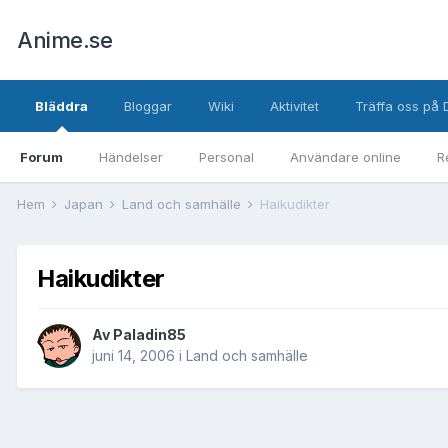
Anime.se
Bläddra
Bloggar
Wiki
Aktivitet
Träffa oss på 
Forum
Händelser
Personal
Användare online
R
Hem
Japan
Land och samhälle
Haikudikter
Haikudikter
Av
Paladin85
juni 14, 2006
i
Land och samhälle