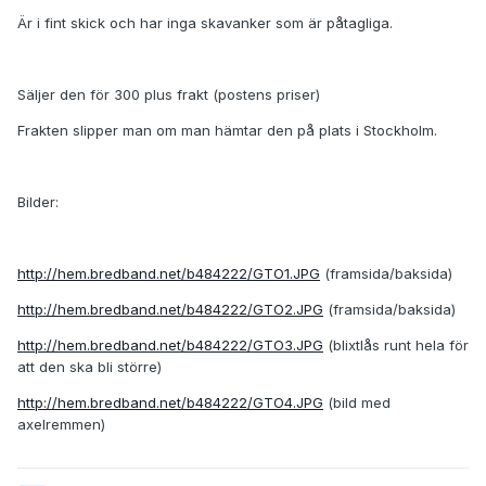
Är i fint skick och har inga skavanker som är påtagliga.
Säljer den för 300 plus frakt (postens priser)
Frakten slipper man om man hämtar den på plats i Stockholm.
Bilder:
http://hem.bredband.net/b484222/GTO1.JPG
(framsida/baksida)
http://hem.bredband.net/b484222/GTO2.JPG
(framsida/baksida)
http://hem.bredband.net/b484222/GTO3.JPG
(blixtlås runt hela för
att den ska bli större)
http://hem.bredband.net/b484222/GTO4.JPG
(bild med
axelremmen)