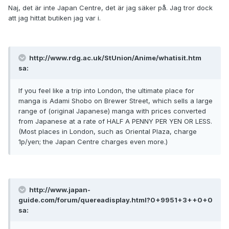
Naj, det är inte Japan Centre, det är jag säker på. Jag tror dock
att jag hittat butiken jag var i.
http://www.rdg.ac.uk/StUnion/Anime/whatisit.htm
sa:
If you feel like a trip into London, the ultimate place for
manga is Adami Shobo on Brewer Street, which sells a large
range of (original Japanese) manga with prices converted
from Japanese at a rate of HALF A PENNY PER YEN OR LESS.
(Most places in London, such as Oriental Plaza, charge
1p/yen; the Japan Centre charges even more.)
http://www.japan-
guide.com/forum/quereadisplay.html?0+9951+3++0+0
sa: