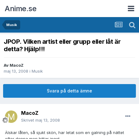
Anime.se
Musik
JPOP. Vilken artist eller grupp eller låt är
detta? Hjälp!!!
Av
MacoZ
maj 13, 2008
i
Musik
Svara på detta ämne
MacoZ
Skrivet
maj 13, 2008
Älskar låten, så sjukt skön, har letat som en galning på nättet
efter denna men hittar inget.