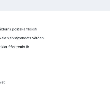
lderns politiska filosofi
kala självstyrandets värden
klar från trettio år
let