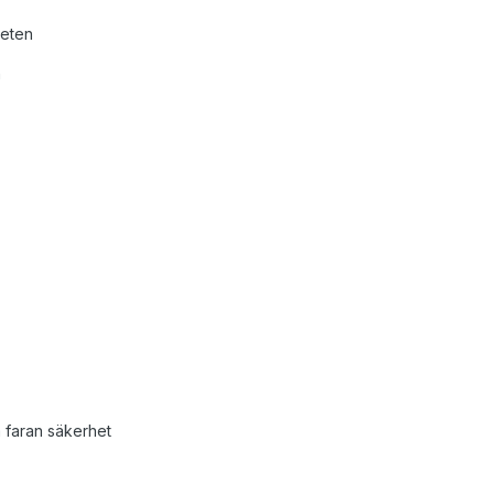
heten
n
a faran säkerhet