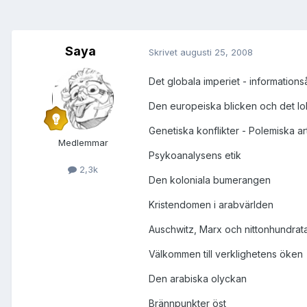
Saya
Skrivet
augusti 25, 2008
Det globala imperiet - informationså
Den europeiska blicken och det lo
Genetiska konflikter - Polemiska arti
Medlemmar
Psykoanalysens etik
2,3k
Den koloniala bumerangen
Kristendomen i arabvärlden
Auschwitz, Marx och nittonhundrata
Välkommen till verklighetens öken
Den arabiska olyckan
Brännpunkter öst