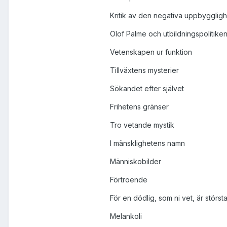
Kritik av den negativa uppbygglig
Olof Palme och utbildningspolitike
Vetenskapen ur funktion
Tillväxtens mysterier
Sökandet efter självet
Frihetens gränser
Tro vetande mystik
I mänsklighetens namn
Människobilder
Förtroende
För en dödlig, som ni vet, är störst
Melankoli