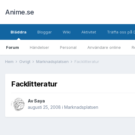
Anime.se
Bläddra
Bloggar
Wiki
Aktivitet
Träffa oss på 
Forum
Händelser
Personal
Användare online
R
Hem
Övrigt
Marknadsplatsen
Facklitteratur
Facklitteratur
Av
Saya
augusti 25, 2008
i
Marknadsplatsen