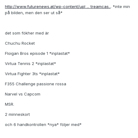
http://www.futurenews.at/wp-content/upl ... treamcas..
. *inte min
på bilden, men den ser ut så*
det som fökher med är
Chuchu Rocket
Floigan Bros episode 1 *inplastat*
Virtua Tennis 2 *inplastat*
Virtua Fighter 3ts *inplastat*
F355 Challenge passione rossa
Narvel vs Capcom
MSR.
2 minneskort
och 6 handkontrollen *nya* följer med*