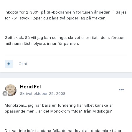
Inköpta för 2-300:- på SF-bokhandeln för tusen år sedan. :) Säljes
för 75:- styck. Köper du båda två bjuder jag på frakten.
Gott skick. Så vitt jag kan se inget skrivet eller ritat i dem, förutom
mitt namn löst i blyerts innanför pärmen.
Citat
Herid Fel
Skrivet
oktober 25, 2008
Monokrom... jag har bara en fundering här vilket kanske är
opassande men... är det Monokrom "Moa" från Midskogs?
Det var inte igår i sadana fall... du har lovat att döda mig =( Jag