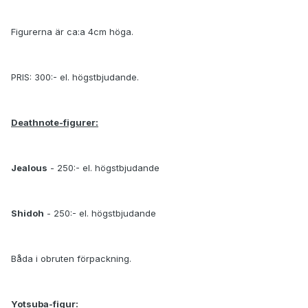
Figurerna är ca:a 4cm höga.
PRIS: 300:- el. högstbjudande.
Deathnote-figurer:
Jealous
- 250:- el. högstbjudande
Shidoh
- 250:- el. högstbjudande
Båda i obruten förpackning.
Yotsuba-figur: