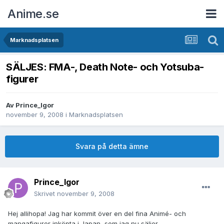
Anime.se
Marknadsplatsen
SÄLJES: FMA-, Death Note- och Yotsuba-
figurer
Av
Prince_Igor
november 9, 2008
i
Marknadsplatsen
Svara på detta ämne
Prince_Igor
Skrivet
november 9, 2008
Hej allihopa! Jag har kommit över en del fina Animé- och
mangafigurer inköpta i Japan, som jag nu säljer.