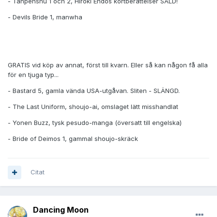
- Tanpenshu 1 och 2, Hiroki Endos kortberättelser SÅLD!
- Devils Bride 1, manwha
GRATIS vid köp av annat, först till kvarn. Eller så kan någon få alla
för en tjuga typ...
- Bastard 5, gamla vända USA-utgåvan. Sliten - SLÄNGD.
- The Last Uniform, shoujo-ai, omslaget lätt misshandlat
- Yonen Buzz, tysk pesudo-manga (översatt till engelska)
- Bride of Deimos 1, gammal shoujo-skräck
Citat
Dancing Moon