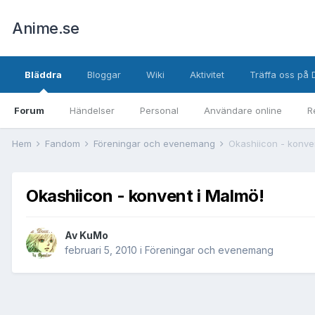
Anime.se
Bläddra
Bloggar
Wiki
Aktivitet
Träffa oss på 
Forum
Händelser
Personal
Användare online
R
Hem
Fandom
Föreningar och evenemang
Okashiicon - konve
Okashiicon - konvent i Malmö!
Av
KuMo
februari 5, 2010
i
Föreningar och evenemang