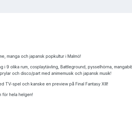
ime, manga och japansk popkultur i Malmö!
 i 9 olika rum, cosplaytävling, Battleground, pysselhörna, mangabibl
 prylar och disco/part med animemusik och japansk musik!
 TV-spel och kanske en preview på Final Fantasy XIII!
 för hela helgen!