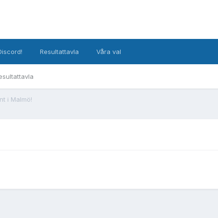
Discord!
Resultattavla
Våra val
esultattavla
nt i Malmö!