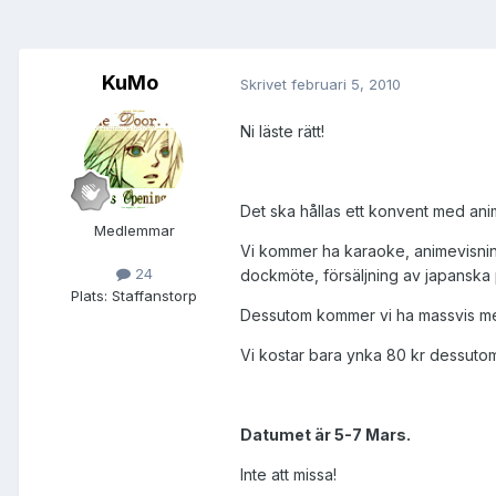
KuMo
Skrivet
februari 5, 2010
Ni läste rätt!
Det ska hållas ett konvent med an
Medlemmar
Vi kommer ha karaoke, animevisning
24
dockmöte, försäljning av japanska
Plats:
Staffanstorp
Dessutom kommer vi ha massvis med
Vi kostar bara ynka
80 kr
dessutom
Datumet är 5-7 Mars.
Inte att missa!