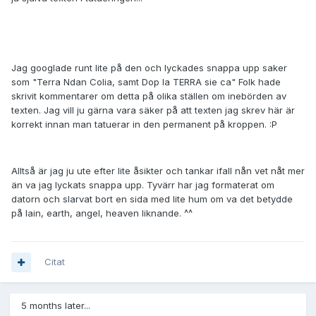
Jag googlade runt lite på den och lyckades snappa upp saker
som "Terra Ndan Colia, samt Dop la TERRA sie ca" Folk hade
skrivit kommentarer om detta på olika ställen om inebörden av
texten. Jag vill ju gärna vara säker på att texten jag skrev här är
korrekt innan man tatuerar in den permanent på kroppen. :P
Alltså är jag ju ute efter lite åsikter och tankar ifall nån vet nåt mer
än va jag lyckats snappa upp. Tyvärr har jag formaterat om
datorn och slarvat bort en sida med lite hum om va det betydde
på lain, earth, angel, heaven liknande. ^^
Citat
5 months later...