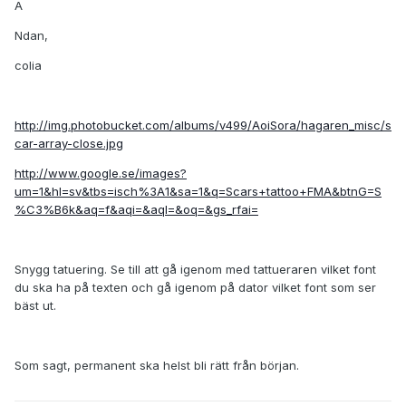
A
Ndan,
colia
http://img.photobucket.com/albums/v499/AoiSora/hagaren_misc/s
car-array-close.jpg
http://www.google.se/images?
um=1&hl=sv&tbs=isch%3A1&sa=1&q=Scars+tattoo+FMA&btnG=S
%C3%B6k&aq=f&aqi=&aql=&oq=&gs_rfai=
Snygg tatuering. Se till att gå igenom med tattueraren vilket font
du ska ha på texten och gå igenom på dator vilket font som ser
bäst ut.
Som sagt, permanent ska helst bli rätt från början.