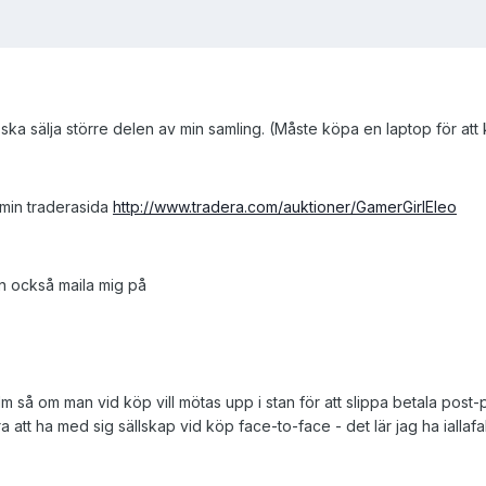
ka sälja större delen av min samling. (Måste köpa en laptop för att 
 min traderasida
http://www.tradera.com/auktioner/GamerGirlEleo
n också maila mig på
lm så om man vid köp vill mötas upp i stan för att slippa betala post-
a att ha med sig sällskap vid köp face-to-face - det lär jag ha iallafall