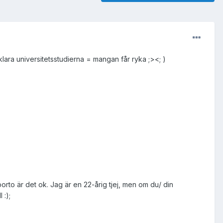
klara universitetsstudierna = mangan får ryka ;><; )
porto är det ok. Jag är en 22-årig tjej, men om du/ din
 :);