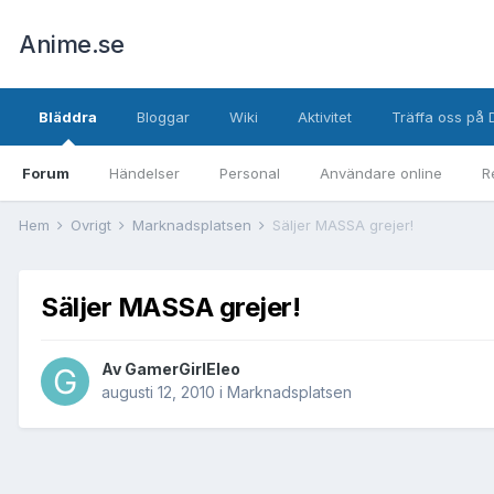
Anime.se
Bläddra
Bloggar
Wiki
Aktivitet
Träffa oss på 
Forum
Händelser
Personal
Användare online
R
Hem
Övrigt
Marknadsplatsen
Säljer MASSA grejer!
Säljer MASSA grejer!
Av
GamerGirlEleo
augusti 12, 2010
i
Marknadsplatsen