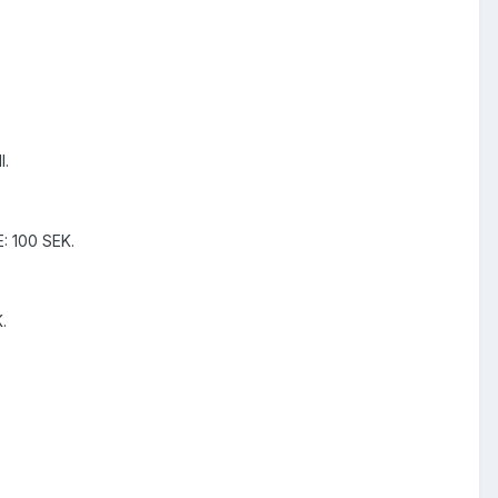
l.
E: 100 SEK.
.