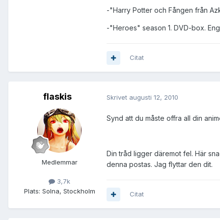
-"Harry Potter och Fången från Az
-"Heroes" season 1. DVD-box. Engl
Citat
flaskis
Skrivet
augusti 12, 2010
Synd att du måste offra all din ani
Din tråd ligger däremot fel. Här sn
Medlemmar
denna postas. Jag flyttar den dit.
3,7k
Plats:
Solna, Stockholm
Citat