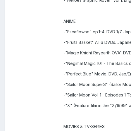
-"Heroes Graphic Novel" vol 1. Engl
ANIME:
-"Escaflowne" ep.1-4. DVD 1/7. Jap
-"Fruits Basket" All 6 DVDs. Japan
-"Magic Knight Rayearth OVA" DVD.
-"Negima! Magic 101 - The Basics o
-"Perfect Blue" Movie. DVD. Jap/Eng
-"Sailor Moon SuperS" (Sailor Moon
-"Sailor Moon Vol. 1 - Episodes 1 T
-"X" (Feature film in the "X/1999" 
MOVIES & TV-SERIES: