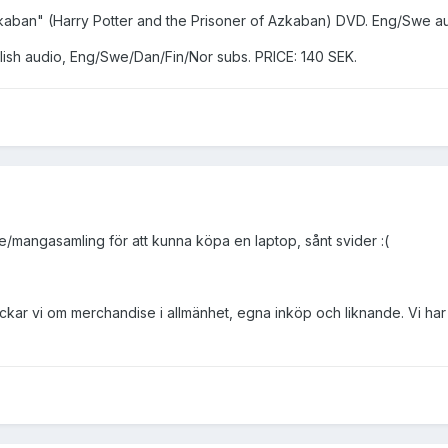
kaban" (Harry Potter and the Prisoner of Azkaban) DVD. Eng/Swe aud
ish audio, Eng/Swe/Dan/Fin/Nor subs. PRICE: 140 SEK.
me/mangasamling för att kunna köpa en laptop, sånt svider :(
ackar vi om merchandise i allmänhet, egna inköp och liknande. Vi har