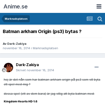
Anime.se
Marknadsplatsen
Batman arkham Origin (ps3) bytas ?
Av
Dark-Zakiya
november 16, 2014
i
Marknadsplatsen
Dark-Zakiya
Skrivet
november 16, 2014
hej är det nån som har batman arkham origin på ps3 som vill byta
ett spel med mig ?
dessa spel (ett av dem bara) är jag villig att byta batman med:
Kingdom Hearts HD 1.5