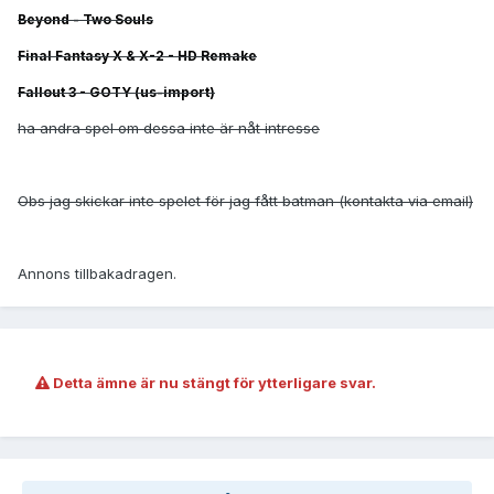
Beyond - Two Souls
Final Fantasy X & X-2 - HD Remake
Fallout 3 - GOTY (us-import)
ha andra spel om dessa inte är nåt intresse
Obs jag skickar inte spelet för jag fått batman (kontakta via email)
Annons tillbakadragen.
Detta ämne är nu stängt för ytterligare svar.