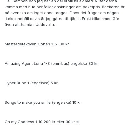
Hej! Sambon och jag har en del vi vill bli av med. Ni får gärna
komma med bud och/eller önskningar om paketpris. Böckerna är
på svenska om inget annat anges. Finns det frågor om någon
titels innehåll osv står jag gärna till tjänst. Frakt tillkommer. Går
även att hämta i Uddevalla.
Mästerdetektiven Conan 1-5 100 kr
Amazing Agent Luna 1-3 (omnibus) engelska 30 kr
Hyper Rune 1 (engelska) 5 kr
Songs to make you smile (engelska) 10 kr
Oh my Goddess 1-10 200 kr eller 30 kr st.