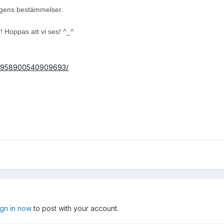
ngens bestämmelser.
 Hoppas att vi ses! ^_^
s/958900540909693/
ign in now
to post with your account.