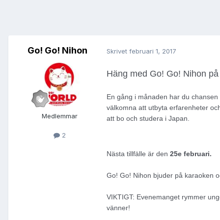
Go! Go! Nihon
Skrivet
februari 1, 2017
Häng med Go! Go! Nihon på 
En gång i månaden har du chansen a
välkomna att utbyta erfarenheter och i
Medlemmar
att bo och studera i Japan.
2
Nästa tillfälle är den
25e februari.
Go! Go! Nihon bjuder på karaoken o
VIKTIGT: Evenemanget rymmer ungefä
vänner!