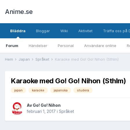
Anime.se
Bläddra
Bloggar
Wiki
Aktivitet
Träffa oss på 
Forum
Händelser
Personal
Användare online
R
Hem
Japan
Språket
Karaoke med Go! Go! Nihon (Sthlm)
Karaoke med Go! Go! Nihon (Sthlm)
japan
karaoke
japanska
studera
Av
Go! Go! Nihon
februari 1, 2017
i
Språket