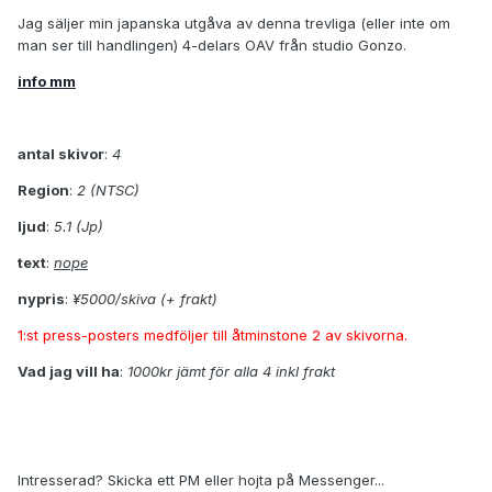
Jag säljer min japanska utgåva av denna trevliga (eller inte om
man ser till handlingen) 4-delars OAV från studio Gonzo.
info mm
antal skivor
:
4
Region
:
2 (NTSC)
ljud
:
5.1 (Jp)
text
:
nope
nypris
:
¥5000/skiva (+ frakt)
1:st press-posters medföljer till åtminstone 2 av skivorna.
Vad jag vill ha
:
1000kr jämt för alla 4 inkl frakt
Intresserad? Skicka ett PM eller hojta på Messenger...