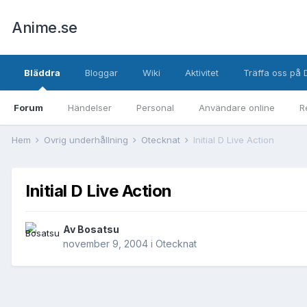
Anime.se
Bläddra
Bloggar
Wiki
Aktivitet
Träffa oss på 
Forum
Händelser
Personal
Användare online
R
Hem
Övrig underhållning
Otecknat
Initial D Live Action
Initial D Live Action
Av
Bosatsu
november 9, 2004
i
Otecknat