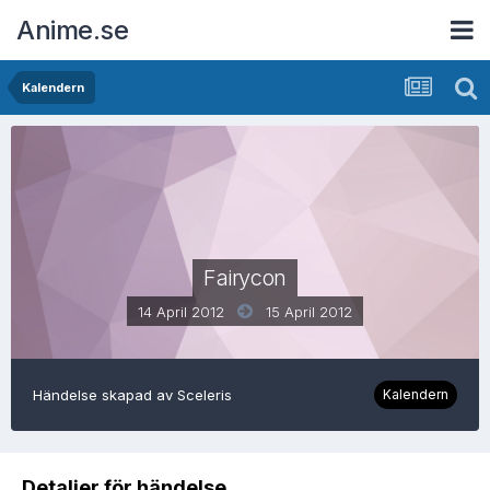
Anime.se
Kalendern
Fairycon
14 April 2012
15 April 2012
Händelse skapad av
Sceleris
Kalendern
Detaljer för händelse