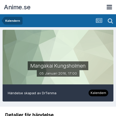
Anime.se
Kalendern
Mangakai Kungsholmen
05 Januari 2016, 17:00
Händelse skapad av
DrTenma
Kalendern
Detaljer för händelse