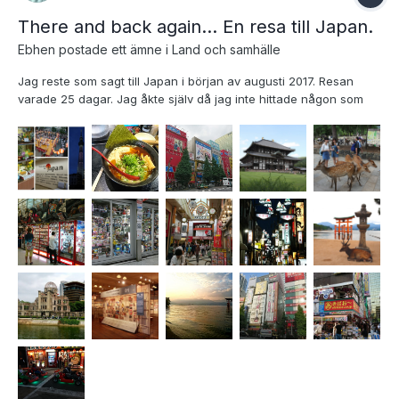
There and back again... En resa till Japan.
Ebhen
postade ett ämne i
Land och samhälle
Jag reste som sagt till Japan i början av augusti 2017. Resan
varade 25 dagar. Jag åkte själv då jag inte hittade någon som
hade råd eller möjlighet att hänga med den här gången och jag
kände inte för att vänta längre. Det första som mötte mig var en
våt vägg av värme... Hade visserligen blivit...