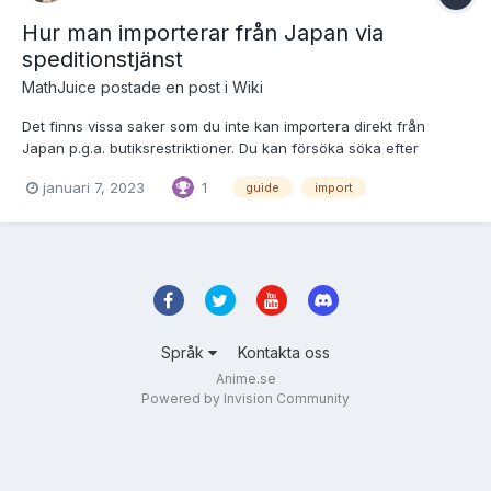
Hur man importerar från Japan via
speditionstjänst
MathJuice
postade en post i
Wiki
Det finns vissa saker som du inte kan importera direkt från
Japan p.g.a. butiksrestriktioner. Du kan försöka söka efter
begagnat på sidor som du kan importera ifrån eller köpa direkt
januari 7, 2023
1
guide
import
på plats när du reser dit. Men det är kanske inte möjligt av olika
anledningar, så vad gör man då. Ett alternativ är...
Språk
Kontakta oss
Anime.se
Powered by Invision Community