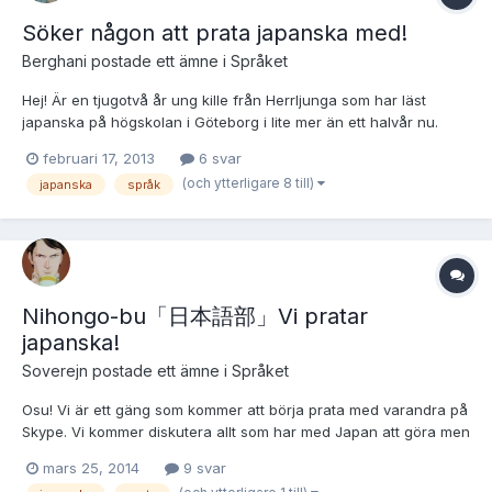
Söker någon att prata japanska med!
Berghani
postade ett ämne i
Språket
Hej! Är en tjugotvå år ung kille från Herrljunga som har läst
japanska på högskolan i Göteborg i lite mer än ett halvår nu.
Tycker verkligen om att lära mig nya saker och har inte haft så
februari 17, 2013
6 svar
jättesvårt med mesta delen av reglerna. Problemet är att största
(och ytterligare 8 till)
japanska
språk
delen av min kunskap är skriftlig, då jag inte...
Nihongo-bu「日本語部」Vi pratar
japanska!
Soverejn
postade ett ämne i
Språket
Osu! Vi är ett gäng som kommer att börja prata med varandra på
Skype. Vi kommer diskutera allt som har med Japan att göra men
fokuset kommer att ligga på att prata japanska så gott det går.
mars 25, 2014
9 svar
Tanken är att vi ska hjälpa varandra att utveckla våra japanska