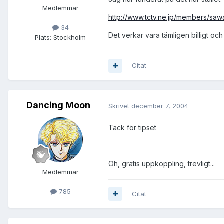
Medlemmar
http://www.tctv.ne.jp/members/saw
34
Det verkar vara tämligen billigt och 
Plats:
Stockholm
Citat
Dancing Moon
Skrivet
december 7, 2004
Tack för tipset
Oh, gratis uppkoppling, trevligt...
Medlemmar
785
Citat