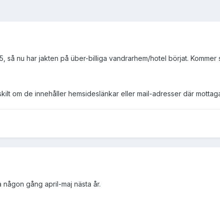
2005, så nu har jakten på über-billiga vandrarhem/hotel börjat. Kommer
skilt om de innehåller hemsideslänkar eller mail-adresser där mottag
ka någon gång april-maj nästa år.