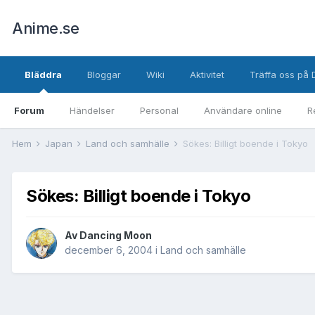
Anime.se
Bläddra
Bloggar
Wiki
Aktivitet
Träffa oss på 
Forum
Händelser
Personal
Användare online
R
Hem
Japan
Land och samhälle
Sökes: Billigt boende i Tokyo
Sökes: Billigt boende i Tokyo
Av
Dancing Moon
december 6, 2004
i
Land och samhälle