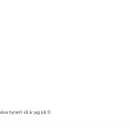
lva hyran!) så är jag på :D