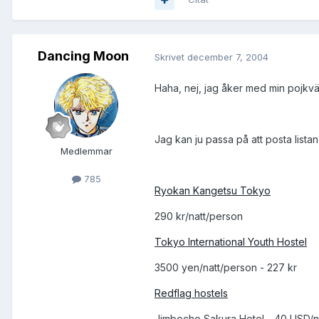
Dancing Moon
Skrivet
december 7, 2004
Haha, nej, jag åker med min pojkvän 
Jag kan ju passa på att posta listan p
Medlemmar
785
Ryokan Kangetsu Tokyo
290 kr/natt/person
Tokyo International Youth Hostel
3500 yen/natt/person - 227 kr
Redflag hostels
Jimbocho Sakura Hotel - 40 USD/na