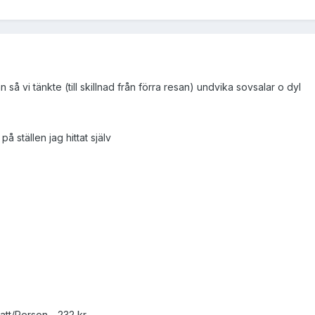
så vi tänkte (till skillnad från förra resan) undvika sovsalar o dyl
å ställen jag hittat själv
tt/Person - 232 kr