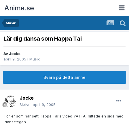
Anime.se
Musik
Lär dig dansa som Happa Tai
Av
Jocke
april 9, 2005
i
Musik
Svara på detta ämne
Jocke
Skrivet
april 9, 2005
För er som har sett Happa Tai's video YATTA, hittade en sida med
dansstegen..