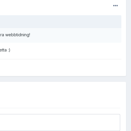
bra webbtidning!
tta :)