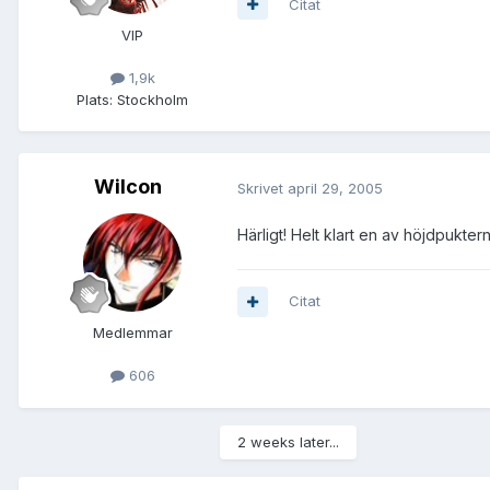
Citat
VIP
1,9k
Plats:
Stockholm
Wilcon
Skrivet
april 29, 2005
Härligt! Helt klart en av höjdpukte
Citat
Medlemmar
606
2 weeks later...