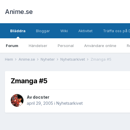
Anime.se
Bläddra
Bloggar
Wiki
Aktivitet
Träffa oss på 
Forum
Händelser
Personal
Användare online
R
Hem
Anime.se
Nyheter
Nyhetsarkivet
Zmanga #5
Zmanga #5
Av
docster
april 29, 2005
i
Nyhetsarkivet