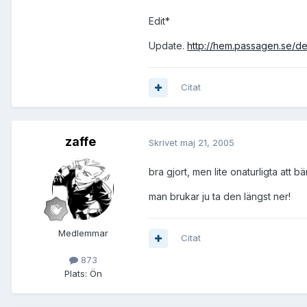
Edit*
Update.
http://hem.passagen.se/den
Citat
zaffe
Skrivet
maj 21, 2005
bra gjort, men lite onaturligta att b
man brukar ju ta den längst ner!
Medlemmar
Citat
873
Plats:
Ön