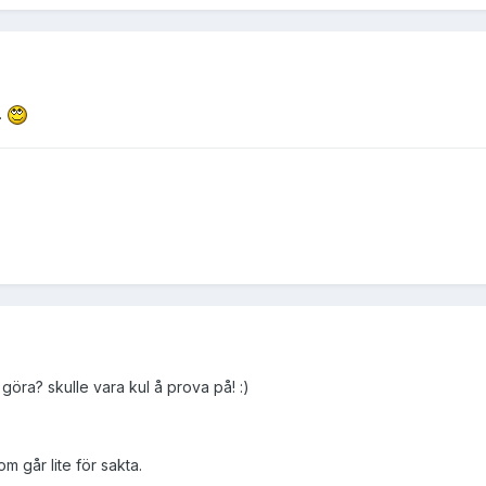
t.
t göra? skulle vara kul å prova på! :)
m går lite för sakta.