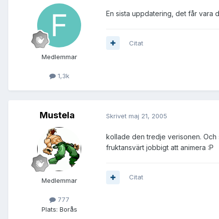
En sista uppdatering, det får vara d
Citat
Medlemmar
1,3k
Mustela
Skrivet
maj 21, 2005
kollade den tredje verisonen. Och so
fruktansvärt jobbigt att animera :P
Citat
Medlemmar
777
Plats:
Borås