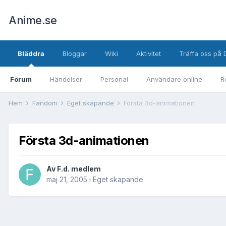
Anime.se
Bläddra
Bloggar
Wiki
Aktivitet
Träffa oss på 
Forum
Händelser
Personal
Användare online
R
Hem
Fandom
Eget skapande
Första 3d-animationen
Första 3d-animationen
Av
F.d. medlem
maj 21, 2005
i
Eget skapande