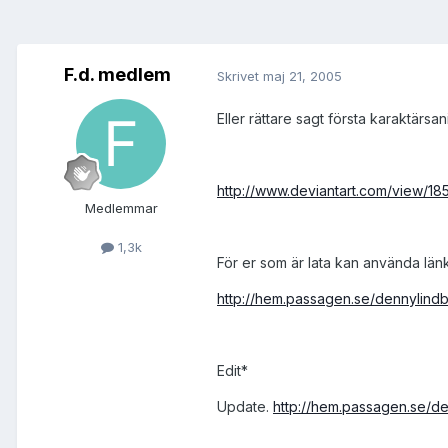
F.d. medlem
Skrivet
maj 21, 2005
Eller rättare sagt första karaktärsa
http://www.deviantart.com/view/18
Medlemmar
1,3k
För er som är lata kan använda länk
http://hem.passagen.se/dennylindbe
Edit*
Update.
http://hem.passagen.se/de