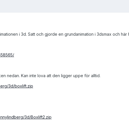
nimationen i 3d. Satt och gjorde en grundanimation i 3dsmax och här ha
558565/
en nedan. Kan inte lova att den ligger uppe för alltid.
rg/3d/boxlift.zip
nnylindberg/3d/Boxlift2.zip