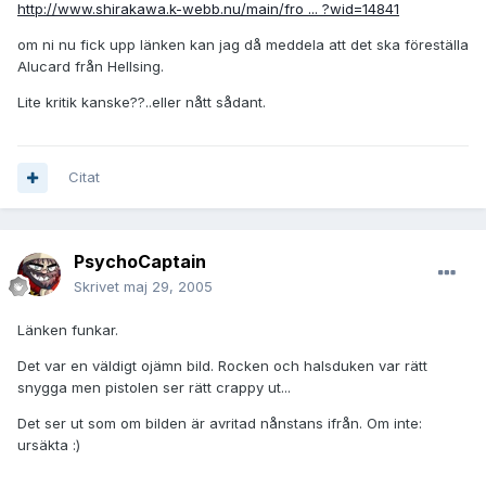
http://www.shirakawa.k-webb.nu/main/fro ... ?wid=14841
om ni nu fick upp länken kan jag då meddela att det ska föreställa
Alucard från Hellsing.
Lite kritik kanske??..eller nått sådant.
Citat
PsychoCaptain
Skrivet
maj 29, 2005
Länken funkar.
Det var en väldigt ojämn bild. Rocken och halsduken var rätt
snygga men pistolen ser rätt crappy ut...
Det ser ut som om bilden är avritad nånstans ifrån. Om inte:
ursäkta :)