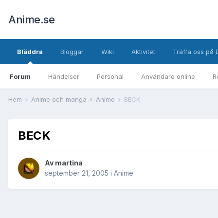
Anime.se
Bläddra
Bloggar
Wiki
Aktivitet
Träffa oss på 
Forum
Händelser
Personal
Användare online
R
Hem
Anime och manga
Anime
BECK
BECK
Av
martina
september 21, 2005
i
Anime