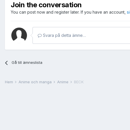
Join the conversation
You can post now and register later. If you have an account,
s
Svara på detta ämne…
Gå till ämneslista
Hem
Anime och manga
Anime
BECK