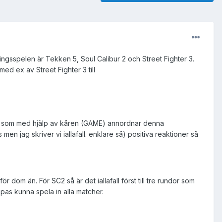
ngsspelen är Tekken 5, Soul Calibur 2 och Street Fighter 3.
ed ex av Street Fighter 3 till
M) som med hjälp av kåren (GAME) annordnar denna
 men jag skriver vi iallafall. enklare så) positiva reaktioner så
 dom än. För SC2 så är det iallafall först till tre rundor som
pas kunna spela in alla matcher.