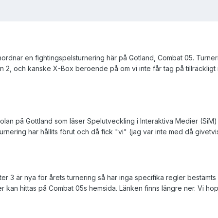
nordnar en fightingspelsturnering här på Gotland, Combat 05. Turneri
n 2, och kanske X-Box beroende på om vi inte får tag på tillräckligt m
lan på Gottland som läser Spelutveckling i Interaktiva Medier (Si
urnering har hållits förut och då fick "vi" (jag var inte med då givetvis
 3 är nya för årets turnering så har inga specifika regler bestämts för
er kan hittas på Combat 05s hemsida. Länken finns längre ner. Vi hop