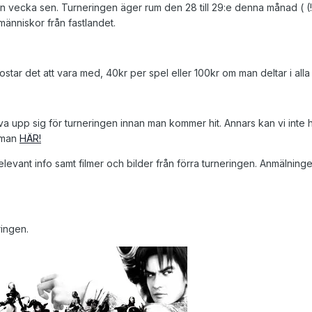
n vecka sen. Turneringen äger rum den 28 till 29:e denna månad ( (!
er människor från fastlandet.
kostar det att vara med, 40kr per spel eller 100kr om man deltar i alla
a upp sig för turneringen innan man kommer hit. Annars kan vi inte hå
r man
HÄR!
levant info samt filmer och bilder från förra turneringen. Anmälning
ringen.