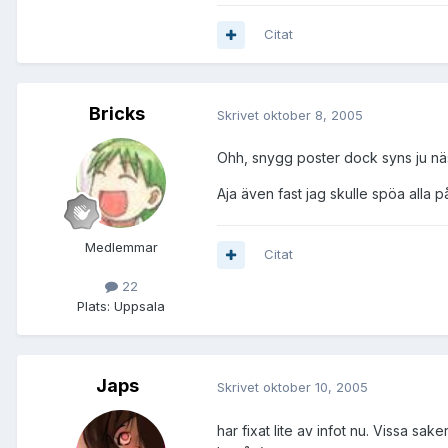
Citat
Bricks
Skrivet
oktober 8, 2005
Ohh, snygg poster dock syns ju näs
Aja även fast jag skulle spöa alla på
Medlemmar
Citat
22
Plats:
Uppsala
Japs
Skrivet
oktober 10, 2005
har fixat lite av infot nu. Vissa sa