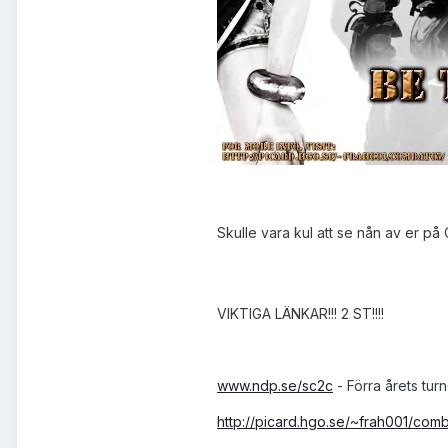
Skulle vara kul att se nån av er p
VIKTIGA LÄNKAR!!! 2 ST!!!!
www.ndp.se/sc2c
- Förra årets tur
http://picard.hgo.se/~frah001/com