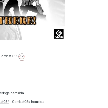
å Combat 05!
nerings hemsida
bat05/
- Combat05s hemsida