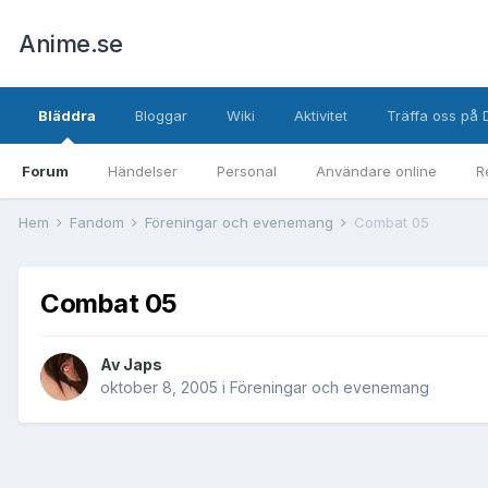
Anime.se
Bläddra
Bloggar
Wiki
Aktivitet
Träffa oss på 
Forum
Händelser
Personal
Användare online
R
Hem
Fandom
Föreningar och evenemang
Combat 05
Combat 05
Av
Japs
oktober 8, 2005
i
Föreningar och evenemang