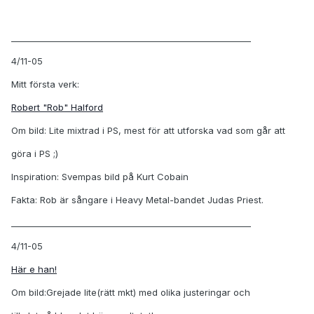
_________________________________________________________
4/11-05
Mitt första verk:
Robert "Rob" Halford
Om bild: Lite mixtrad i PS, mest för att utforska vad som går att
göra i PS ;)
Inspiration: Svempas bild på Kurt Cobain
Fakta: Rob är sångare i Heavy Metal-bandet Judas Priest.
_________________________________________________________
4/11-05
Här e han!
Om bild:Grejade lite(rätt mkt) med olika justeringar och