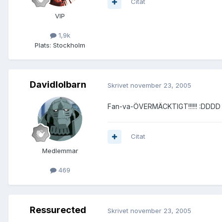
Citat
VIP
1,9k
Plats:
Stockholm
Davidlolbarn
Skrivet
november 23, 2005
Fan-va-ÖVERMÄCKTIGT!!!!!! :DDDD gil
Citat
Medlemmar
469
Ressurected
Skrivet
november 23, 2005