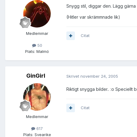
Snygg stil, diggar den. Lägg gärna 
(Hitler var skrämmnade lik)
Medlemmar
Citat
50
Plats:
Malmö
GinGirl
Skrivet
november 24, 2005
Riktigt snygga bilder.. :o Speciellt
Citat
Medlemmar
617
Plats:
Svearike