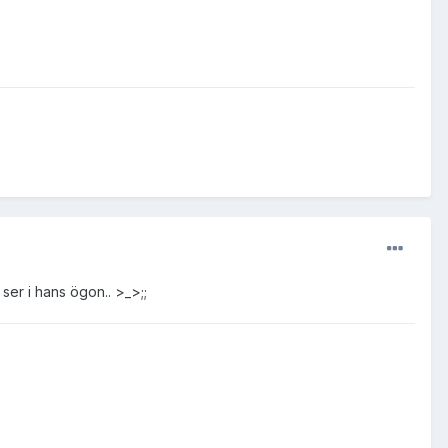
 ser i hans ögon.. >_>;;