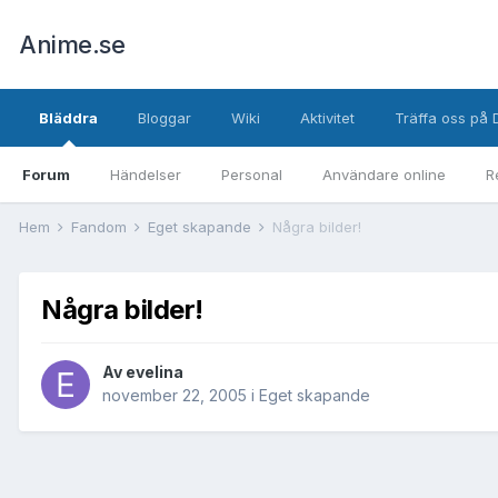
Anime.se
Bläddra
Bloggar
Wiki
Aktivitet
Träffa oss på 
Forum
Händelser
Personal
Användare online
R
Hem
Fandom
Eget skapande
Några bilder!
Några bilder!
Av
evelina
november 22, 2005
i
Eget skapande