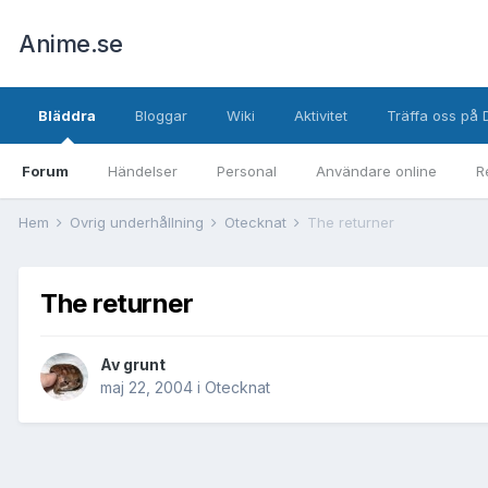
Anime.se
Bläddra
Bloggar
Wiki
Aktivitet
Träffa oss på 
Forum
Händelser
Personal
Användare online
R
Hem
Övrig underhållning
Otecknat
The returner
The returner
Av
grunt
maj 22, 2004
i
Otecknat