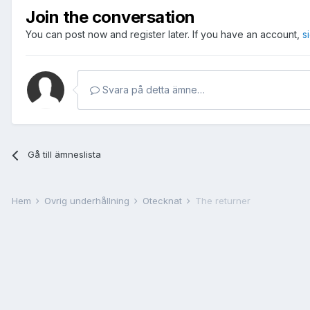
Join the conversation
You can post now and register later. If you have an account,
s
Svara på detta ämne…
Gå till ämneslista
Hem
Övrig underhållning
Otecknat
The returner