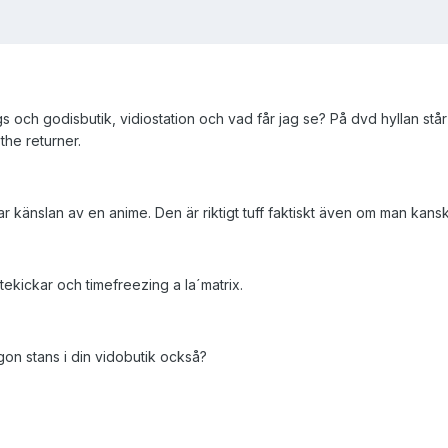
ngs och godisbutik, vidiostation och vad får jag se? På dvd hyllan stå
 the returner.
 känslan av en anime. Den är riktigt tuff faktiskt även om man kanske ä
atekickar och timefreezing a la´matrix.
on stans i din vidobutik också?