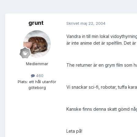
grunt
Skrivet
maj 22, 2004
Vandra in till min lokal vidoythyrni
är inte anime det är spelfilm. Det är
Medlemmar
The returner är en grym film som har
460
Plats:
ett hål utanför
Vi snackar sci-fi, robotar, tuffa kar
göteborg
Kanske finns denna skatt gömd någ
Leta på!