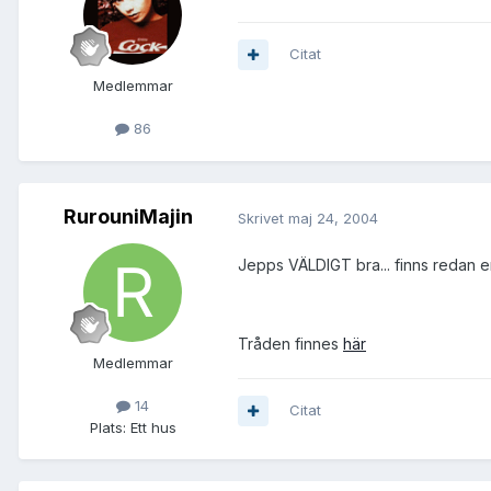
Citat
Medlemmar
86
RurouniMajin
Skrivet
maj 24, 2004
Jepps VÄLDIGT bra... finns redan 
Tråden finnes
här
Medlemmar
14
Citat
Plats:
Ett hus