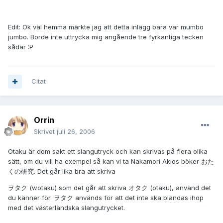
Edit: Ok väl hemma märkte jag att detta inlägg bara var mumbo
jumbo. Borde inte uttrycka mig angående tre fyrkantiga tecken
sådär :P
Citat
Orrin
Skrivet
juli 26, 2006
Otaku är dom sakt ett slangutryck och kan skrivas på flera olika
sätt, om du vill ha exempel så kan vi ta Nakamori Akios böker おた
くの研究. Det går lika bra att skriva
ヲタク (wotaku) som det går att skriva オタク (otaku), använd det
du känner för. ヲタク används för att det inte ska blandas ihop
med det västerländska slangutrycket.