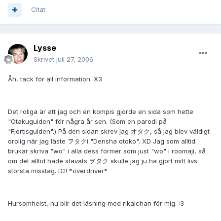
Citat
Lysse
Skrivet
juli 27, 2006
Åh, tack för all information. X3
Det roliga är att jag och en kompis gjorde en sida som hette
"Otakuguiden" för några år sen. (Som en parodi på
"Fjortisguiden".) På den sidan skrev jag オタク, så jag blev väldigt
orolig när jag läste ヲタクi "Densha otoko". XD Jag som alltid
brukar skriva "wo" i alla dess former som just "wo" i roomaji, så
om det alltid hade stavats ヲタク skulle jag ju ha gjort mitt livs
största misstag. D:!! *överdriver*
Hursomhelst, nu blir det läsning med rikaichan för mig. :3