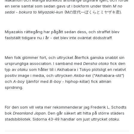
Nakamori och Manga Burikkos ansvarige utgivare igen, och förde
en serie samtal som sedan gavs ut i bokform under titeln
M no
sedai - bokura to Miyazaki-kun
(Mの世代―ぼくらとミヤザキ君).
Miyazakis rättegång har pågått sedan dess, och straffet blev
fastställt tidigare nu i år - det blev inte oväntat dödsstraff.
Men folk glömmer fort, och uttrycket återfick ganska snabbt sin
ursprungliga association. I samband med
Densha otoko
fick den
typ av
otaku
som håller till i Akihabara i Tokyo plötsligt en relativt
positiv image i media, och uttrycken
Akiba-kei
("Akihabara-stil")
och
A-boy
(jämför med
B-boy
- hiphop-killar) fick allmän
spridning.
För den som vill veta mer rekommenderar jag Frederik L. Schodts
bok
Dreamland Japan
. Den går säkert att hitta på större städers
stadsbibliotek. Sidorna 43-49 handlar om just uttrycket
otaku
.