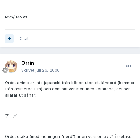
Mvh/ MoRtz
Citat
Orrin
Skrivet
juli 26, 2006
Ordet anime är inte japanskt från början utan ett låneord (kommer
från animerad film) och dom skriver man med katakana, det ser
allafall ut såhär:
アニメ
Ordet otaku (med meningen "nörd") är en version av お宅 (otaku)