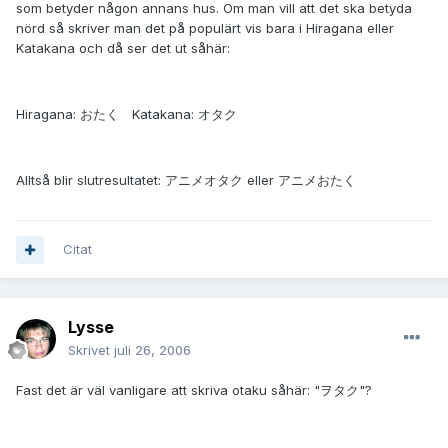
som betyder någon annans hus. Om man vill att det ska betyda
nörd så skriver man det på populärt vis bara i Hiragana eller
Katakana och då ser det ut såhär:
Hiragana: おたく Katakana: オタク
Alltså blir slutresultatet: アニメオタク eller アニメおたく
Citat
Lysse
Skrivet
juli 26, 2006
Fast det är väl vanligare att skriva otaku såhär: "ヲタク"?