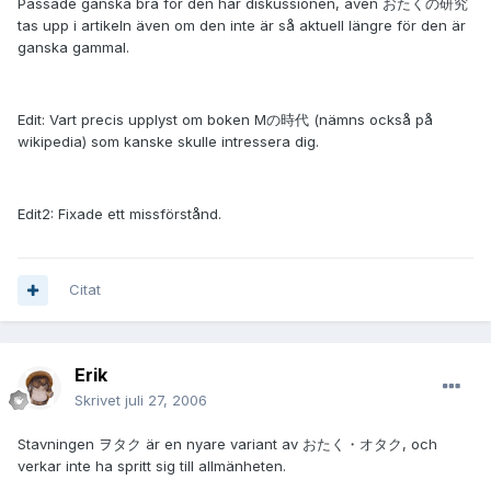
Passade ganska bra för den här diskussionen, även おたくの研究
tas upp i artikeln även om den inte är så aktuell längre för den är
ganska gammal.
Edit: Vart precis upplyst om boken Mの時代 (nämns också på
wikipedia) som kanske skulle intressera dig.
Edit2: Fixade ett missförstånd.
Citat
Erik
Skrivet
juli 27, 2006
Stavningen ヲタク är en nyare variant av おたく・オタク, och
verkar inte ha spritt sig till allmänheten.