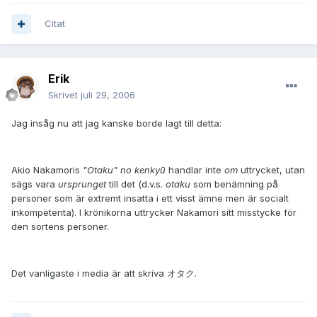
Citat
Erik
Skrivet
juli 29, 2006
Jag insåg nu att jag kanske borde lagt till detta:
Akio Nakamoris
"Otaku" no kenkyū
handlar inte
om
uttrycket, utan
sägs vara
ursprunget
till det (d.v.s.
otaku
som benämning på
personer som är extremt insatta i ett visst ämne men är socialt
inkompetenta). I krönikorna uttrycker Nakamori sitt misstycke för
den sortens personer.
Det vanligaste i media är att skriva オタク.