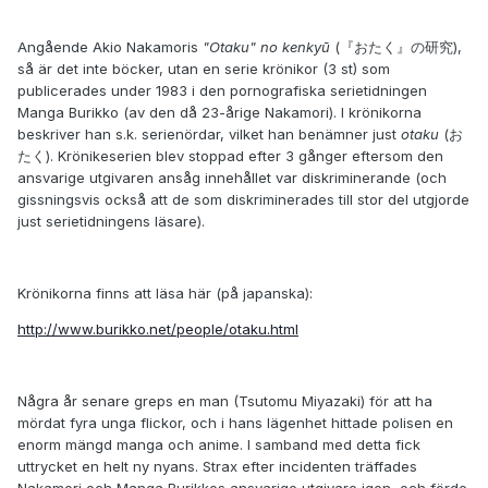
Angående Akio Nakamoris
"Otaku" no kenkyū
(『おたく』の研究),
så är det inte böcker, utan en serie krönikor (3 st) som
publicerades under 1983 i den pornografiska serietidningen
Manga Burikko (av den då 23-årige Nakamori). I krönikorna
beskriver han s.k. serienördar, vilket han benämner just
otaku
(お
たく). Krönikeserien blev stoppad efter 3 gånger eftersom den
ansvarige utgivaren ansåg innehållet var diskriminerande (och
gissningsvis också att de som diskriminerades till stor del utgjorde
just serietidningens läsare).
Krönikorna finns att läsa här (på japanska):
http://www.burikko.net/people/otaku.html
Några år senare greps en man (Tsutomu Miyazaki) för att ha
mördat fyra unga flickor, och i hans lägenhet hittade polisen en
enorm mängd manga och anime. I samband med detta fick
uttrycket en helt ny nyans. Strax efter incidenten träffades