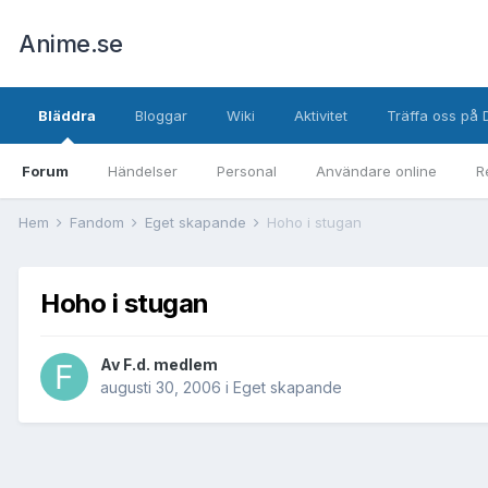
Anime.se
Bläddra
Bloggar
Wiki
Aktivitet
Träffa oss på 
Forum
Händelser
Personal
Användare online
R
Hem
Fandom
Eget skapande
Hoho i stugan
Hoho i stugan
Av
F.d. medlem
augusti 30, 2006
i
Eget skapande