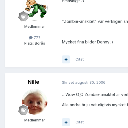
Smaskigt! :3
"Zombie-anskitet" var verkligen sn
Medlemmar
777
Mycket fina bilder Denny ;)
Plats:
Borås
Citat
Nille
Skrivet
augusti 30, 2006
....Wow O_O Zombie-ansiktet är ve
Alla andra är ju naturligtvis mycket
Medlemmar
Citat