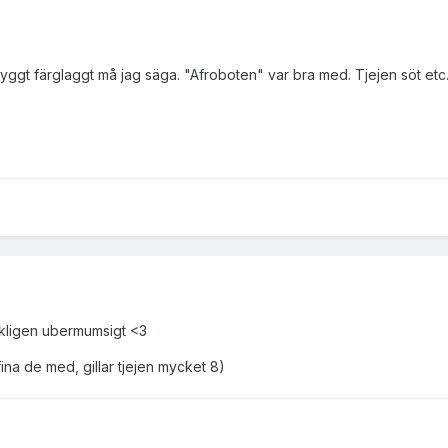
yggt färglaggt må jag säga. "Afroboten" var bra med. Tjejen söt etc.
rkligen ubermumsigt <3
 fina de med, gillar tjejen mycket 8)