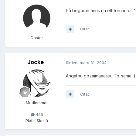
På begäran finns nu ett forum för "
Citat
Gäster
Jocke
Skrivet
mars 31, 2004
Arigatou gozaimaaasuu To-sama :)
Citat
Medlemmar
456
Plats:
Ske-å