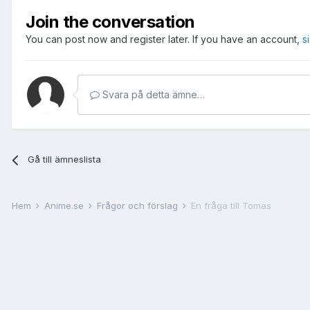
Join the conversation
You can post now and register later. If you have an account,
s
Svara på detta ämne…
Gå till ämneslista
Hem
Anime.se
Frågor och förslag
En fråga till Tomas