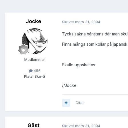
Jocke
Skrivet
mars 31, 2004
Tycks sakna nånstans där man skull
Finns många som kollar på japanska 
Medlemmar
Skulle uppskattas.
456
Plats:
Ske-å
//Jocke
Citat
Gäst
Skrivet
mars 31, 2004