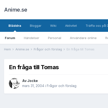
Anime.se
Bläddra
Bloggar
Wiki
Aktivitet
Träffa oss på 
Forum
Händelser
Personal
Användare online
R
Hem
Anime.se
Frågor och förslag
En fråga till Tomas
En fråga till Tomas
Av
Jocke
mars 31, 2004
i
Frågor och förslag