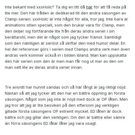
Inte bekant med
xxxHolic
? Ta dig en titt då
här
för att få reda på
lite mer. Den här tråden är dedikerad till den andra säsongen av
Clamp-serien.
xxxHolic
är inte något för alla, tror jag. Inte bara är
animations stilen speciell, som den brukar vara för Clamp, men
den skiljer sig fortfarande lite från deras andra serier i sin
berättarstil, men det är något som jag tycker främst. Samtidigt
som den nämligen är seriöst så skiftar den med humor delar. En
hel del referenser görs i serien med Clamps andra verk men även
andras verk kommer också in i bilden ibland. Man kan uppskatta
den här serien som den är men man får nog ut mer av den om
man sett lite av deras andra serier innan.
Tre avsnitt har hunnit sändas och så här långt är jag riktigt nöjd.
Nästan så att jag tycker att den har en bättre öppning än första
säsongen. Något som jag inte är nöjd med dock är OP låten. Men
jag tror att jag är lite besviken på den eftersom jag verkligen
gillade första säsongens OP extremt mycket. ED låten är dock
bättre och jag gillar den verkligen. Om den är bättre eller sämre
än förra säsongens ED låtar låter jag vara osagt.