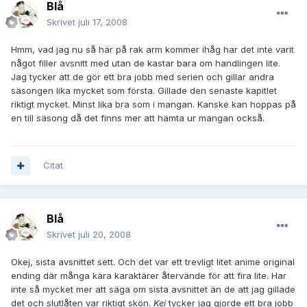
Blå
Skrivet
juli 17, 2008
Hmm, vad jag nu så här på rak arm kommer ihåg har det inte varit
något filler avsnitt med utan de kastar bara om handlingen lite.
Jag tycker att de gör ett bra jobb med serien och gillar andra
säsongen lika mycket som första. Gillade den senaste kapitlet
riktigt mycket. Minst lika bra som i mangan. Kanske kan hoppas på
en till säsong då det finns mer att hämta ur mangan också.
Citat
Blå
Skrivet
juli 20, 2008
Okej, sista avsnittet sett. Och det var ett trevligt litet anime original
ending där många kära karaktärer återvände för att fira lite. Har
inte så mycket mer att säga om sista avsnittet än de att jag gillade
det och slutlåten var riktigt skön.
Kei
tycker jag gjorde ett bra jobb