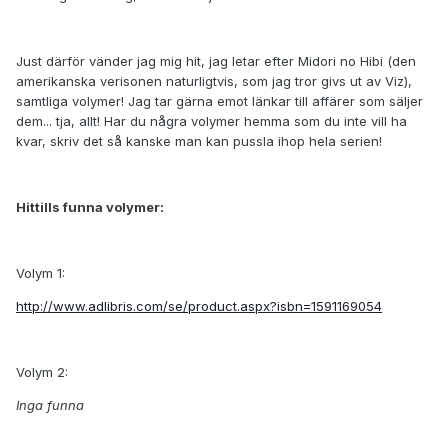
Just därför vänder jag mig hit, jag letar efter Midori no Hibi (den
amerikanska verisonen naturligtvis, som jag tror givs ut av Viz),
samtliga volymer! Jag tar gärna emot länkar till affärer som säljer
dem... tja, allt! Har du några volymer hemma som du inte vill ha
kvar, skriv det så kanske man kan pussla ihop hela serien!
Hittills funna volymer:
Volym 1:
http://www.adlibris.com/se/product.aspx?isbn=1591169054
Volym 2:
Inga funna