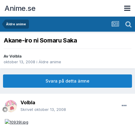
Anime.se
Äldre anime
Akane-iro ni Somaru Saka
Av
Volbla
oktober 13, 2008
i
Äldre anime
Svara på detta ämne
Volbla
Skrivet
oktober 13, 2008